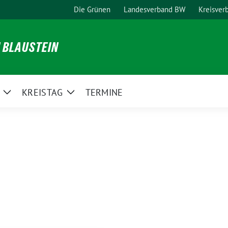
Die Grünen
Landesverband BW
Kreisver
N BLAUSTEIN
KREISTAG
TERMINE
Zeige
Zeige
Untermenü
Untermenü