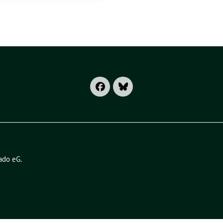
ado eG
.