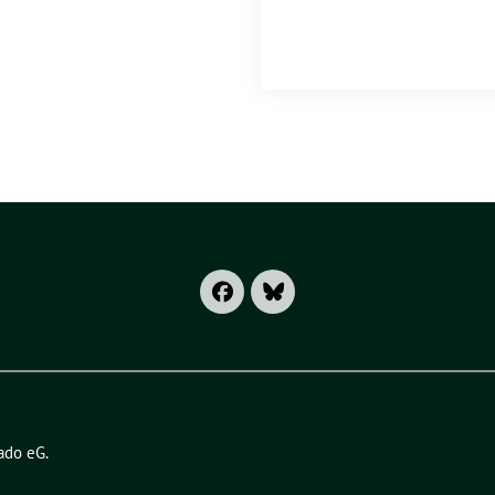
ado eG
.