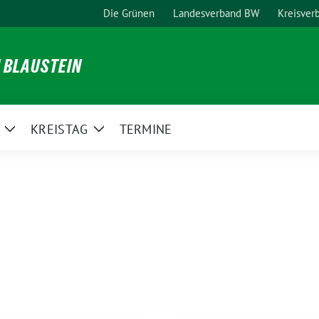
Die Grünen
Landesverband BW
Kreisver
N BLAUSTEIN
KREISTAG
TERMINE
Zeige
Zeige
Untermenü
Untermenü